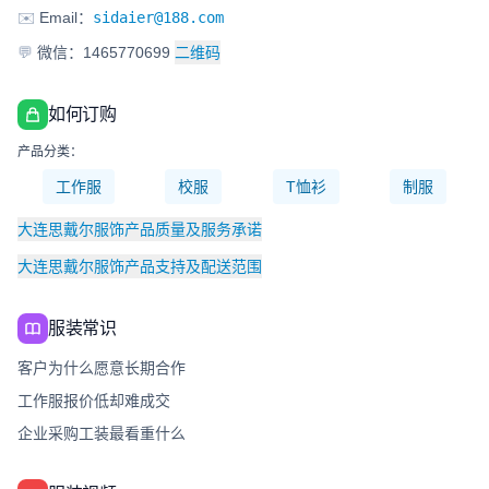
✉️
Email：
sidaier@188.com
💬
微信：1465770699
二维码
如何订购
产品分类：
工作服
校服
T恤衫
制服
大连思戴尔服饰产品质量及服务承诺
大连思戴尔服饰产品支持及配送范围
服装常识
客户为什么愿意长期合作
工作服报价低却难成交
企业采购工装最看重什么