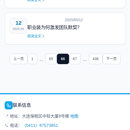
阅读全文
2025/05/12
12
职业装为何激发团队默契？
2025.05
阅读全文
上一页
1
...
65
66
67
...
436
下一页
联系信息
📍
地址：大连保税区中轻大厦8号楼
地图
📞
电话：
（0411）87573851