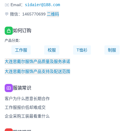
✉️
Email：
sidaier@188.com
💬
微信：1465770699
二维码
如何订购
产品分类：
工作服
校服
T恤衫
制服
大连思戴尔服饰产品质量及服务承诺
大连思戴尔服饰产品支持及配送范围
服装常识
客户为什么愿意长期合作
工作服报价低却难成交
企业采购工装最看重什么