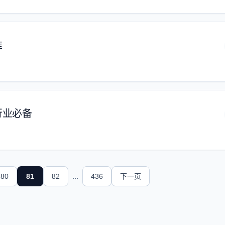
准
行业必备
...
80
81
82
436
下一页