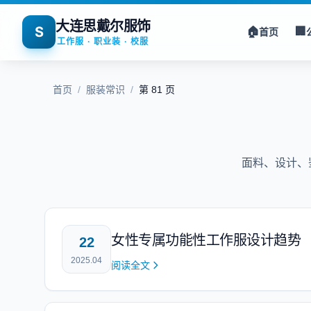
大连思戴尔服饰
S
🏠
🏢
首页
工作服 · 职业装 · 校服
首页
/
服装常识
/
第 81 页
面料、设计、
女性专属功能性工作服设计趋势
22
2025.04
阅读全文