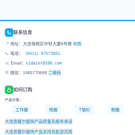
联系信息
📍
地址：大连保税区中轻大厦8号楼
地图
📞
电话：
（0411）87573851
✉️
Email：
sidaier@188.com
💬
微信：1465770699
二维码
如何订购
产品分类：
工作服
校服
T恤衫
制服
大连思戴尔服饰产品质量及服务承诺
大连思戴尔服饰产品支持及配送范围