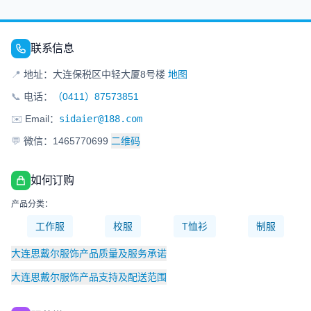
联系信息
📍
地址：大连保税区中轻大厦8号楼
地图
📞
电话：
（0411）87573851
✉️
Email：
sidaier@188.com
💬
微信：1465770699
二维码
如何订购
产品分类：
工作服
校服
T恤衫
制服
大连思戴尔服饰产品质量及服务承诺
大连思戴尔服饰产品支持及配送范围