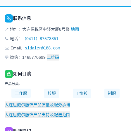
联系信息
📍
地址：大连保税区中轻大厦8号楼
地图
📞
电话：
（0411）87573851
✉️
Email：
sidaier@188.com
💬
微信：1465770699
二维码
如何订购
产品分类：
工作服
校服
T恤衫
制服
大连思戴尔服饰产品质量及服务承诺
大连思戴尔服饰产品支持及配送范围