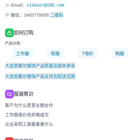
✉️
Email：
sidaier@188.com
💬
微信：1465770699
二维码
如何订购
产品分类：
工作服
校服
T恤衫
制服
大连思戴尔服饰产品质量及服务承诺
大连思戴尔服饰产品支持及配送范围
服装常识
客户为什么愿意长期合作
工作服报价低却难成交
企业采购工装最看重什么