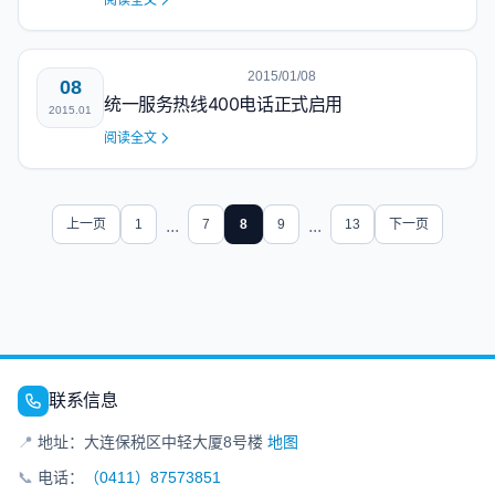
阅读全文
2015/01/08
08
统一服务热线400电话正式启用
2015.01
阅读全文
上一页
1
...
7
8
9
...
13
下一页
联系信息
📍
地址：大连保税区中轻大厦8号楼
地图
📞
电话：
（0411）87573851