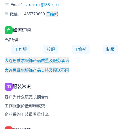
✉️
Email：
sidaier@188.com
💬
微信：1465770699
二维码
如何订购
产品分类：
工作服
校服
T恤衫
制服
大连思戴尔服饰产品质量及服务承诺
大连思戴尔服饰产品支持及配送范围
服装常识
客户为什么愿意长期合作
工作服报价低却难成交
企业采购工装最看重什么