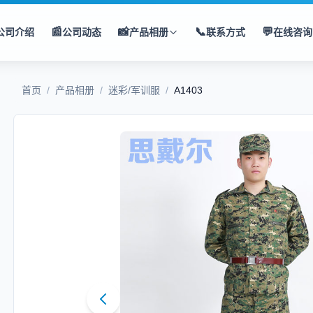
📰
📸
📞
💬
公司介绍
公司动态
产品相册
联系方式
在线咨询
首页
/
产品相册
/
迷彩/军训服
/
A1403