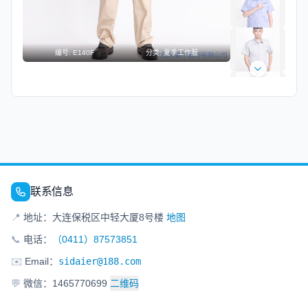
编号:
E140F
分类:
夏季工作服
联系信息
📍
地址：大连保税区中轻大厦8号楼
地图
📞
电话：
（0411）87573851
✉️
Email：
sidaier@188.com
💬
微信：1465770699
二维码