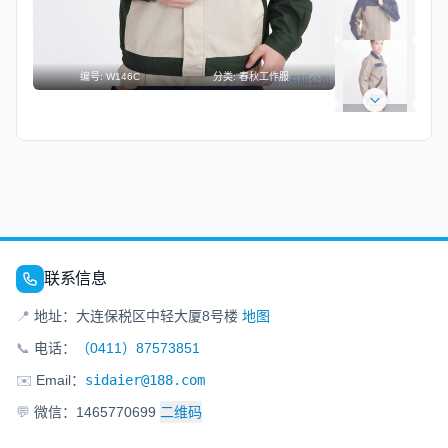
编号:
W146C
分类:
春秋工作服
联系信息
📍
地址：大连保税区中轻大厦8号楼
地图
📞
电话：
（0411）87573851
✉️
Email：
sidaier@188.com
💬
微信：1465770699
二维码