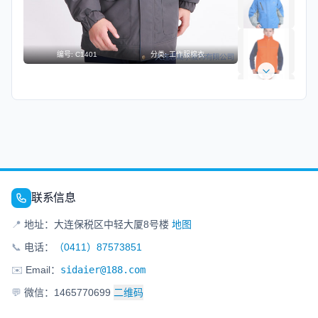
编号:
C1401
分类:
工作服棉衣
联系信息
📍
地址：大连保税区中轻大厦8号楼
地图
📞
电话：
（0411）87573851
✉️
Email：
sidaier@188.com
💬
微信：1465770699
二维码