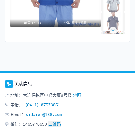
编号:
E181A
分类:
夏季工作服
联系信息
📍
地址：大连保税区中轻大厦8号楼
地图
📞
电话：
（0411）87573851
✉️
Email：
sidaier@188.com
💬
微信：1465770699
二维码