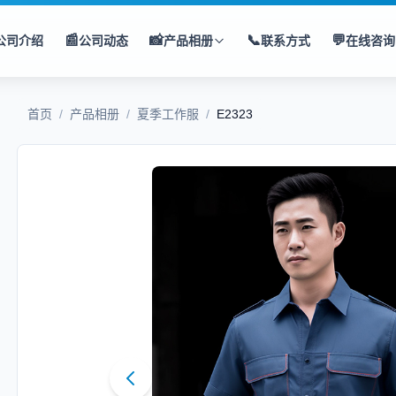
📰
📸
📞
💬
公司介绍
公司动态
产品相册
联系方式
在线咨询
首页
/
产品相册
/
夏季工作服
/
E2323