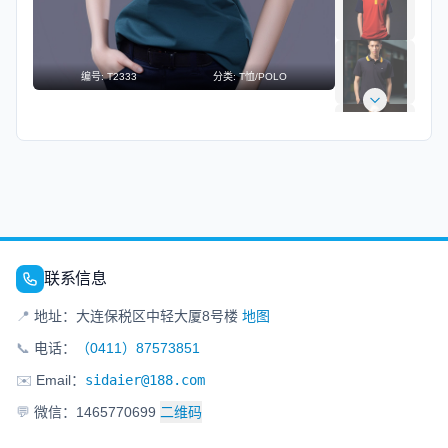
编号:
T2333
分类:
T恤/POLO
联系信息
📍
地址：大连保税区中轻大厦8号楼
地图
📞
电话：
（0411）87573851
✉️
Email：
sidaier@188.com
💬
微信：1465770699
二维码