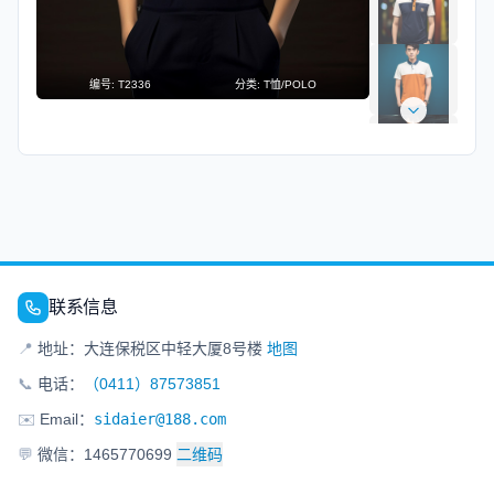
编号:
T2336
分类:
T恤/POLO
联系信息
📍
地址：大连保税区中轻大厦8号楼
地图
📞
电话：
（0411）87573851
✉️
Email：
sidaier@188.com
💬
微信：1465770699
二维码