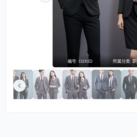
编号:
O241D
所属分类:
职