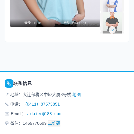
编号:
T101B
分类:
T恤/POLO
联系信息
📍
地址：大连保税区中轻大厦8号楼
地图
📞
电话：
（0411）87573851
✉️
Email：
sidaier@188.com
💬
微信：1465770699
二维码