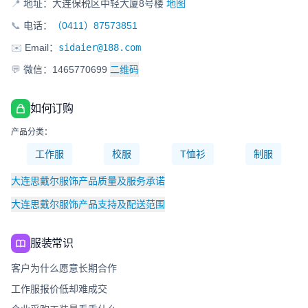
📍
地址：大连保税区中轻大厦8号楼
地图
📞
电话：
（0411）87573851
✉️
Email：
sidaier@188.com
💬
微信：1465770699
二维码
如何订购
产品分类：
工作服
校服
T恤衫
制服
大连思戴尔服饰产品质量及服务承诺
大连思戴尔服饰产品支持及配送范围
服装常识
客户为什么愿意长期合作
工作服报价低却难成交