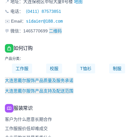
📍
地址：大连保税区中轻大厦8号楼
地图
📞
电话：
（0411）87573851
✉️
Email：
sidaier@188.com
💬
微信：1465770699
二维码
如何订购
产品分类：
工作服
校服
T恤衫
制服
大连思戴尔服饰产品质量及服务承诺
大连思戴尔服饰产品支持及配送范围
服装常识
客户为什么愿意长期合作
工作服报价低却难成交