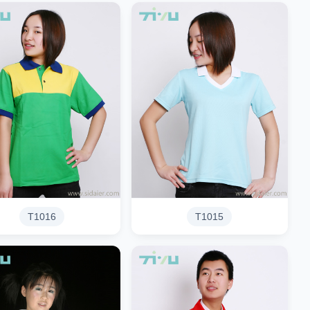
T1016
T1015