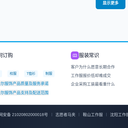
显示更多
何订购
服装常识
：
客户为什么愿意长期合作
校服
T恤衫
制服
工作服报价低却难成交
戴尔服饰产品质量及服务承诺
企业采购工装最看重什么
戴尔服饰产品支持及配送范围
安备 21020802000018号
志愿者马夹
鞍山工作服
沈阳工作