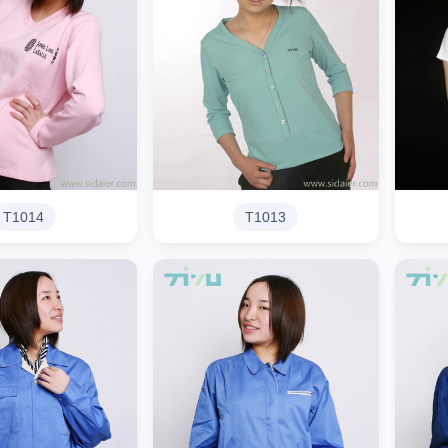
T1014
T1013