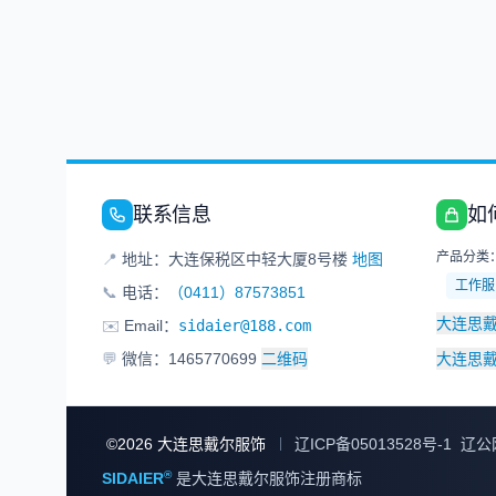
联系信息
如
产品分类
📍
地址：大连保税区中轻大厦8号楼
地图
工作服
📞
电话：
（0411）87573851
大连思
✉️
Email：
sidaier@188.com
💬
微信：1465770699
二维码
大连思
©
2026
大连思戴尔服饰
辽ICP备05013528号-1
辽公网
®
SIDAIER
是大连思戴尔服饰注册商标