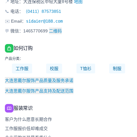
📍
地址：大连保税区中轻大厦8号楼
地图
📞
电话：
（0411）87573851
✉️
Email：
sidaier@188.com
💬
微信：1465770699
二维码
如何订购
产品分类：
工作服
校服
T恤衫
制服
大连思戴尔服饰产品质量及服务承诺
大连思戴尔服饰产品支持及配送范围
服装常识
客户为什么愿意长期合作
工作服报价低却难成交