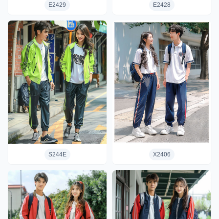
E2429
E2428
S244E
X2406