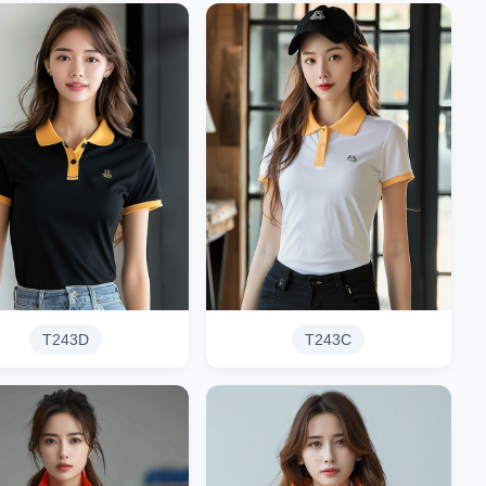
T243D
T243C