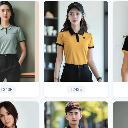
T243F
T243E