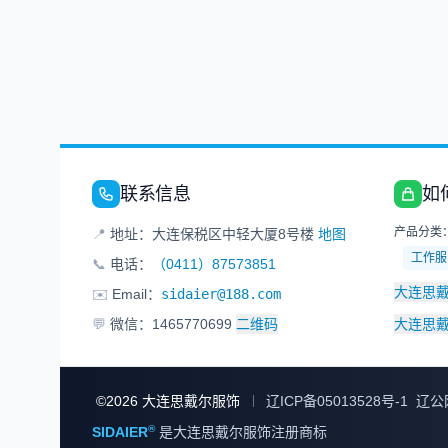
联系信息
如
产品分类
📍
地址：大连保税区中轻大厦8号楼
地图
工作服
📞
电话：
（0411）87573851
大连思
✉️
Email：
sidaier@188.com
💬
微信：1465770699
二维码
大连思
©
2026
大连思戴尔服饰
辽ICP备05013528号-1
辽公网
®
SIDAIER
是大连思戴尔服饰注册商标