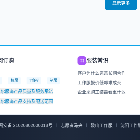
显示更多
何订购
服装常识
：
客户为什么愿意长期合作
校服
T恤衫
制服
工作服报价低却难成交
戴尔服饰产品质量及服务承诺
企业采购工装最看重什么
戴尔服饰产品支持及配送范围
安备 21020802000018号
志愿者马夹
鞍山工作服
沈阳工作