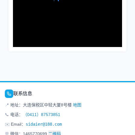
联系信息
📍
地址：大连保税区中轻大厦8号楼
地图
📞
电话：
（0411）87573851
✉️
Email：
sidaier@188.com
💬
微信：1465770699
二维码