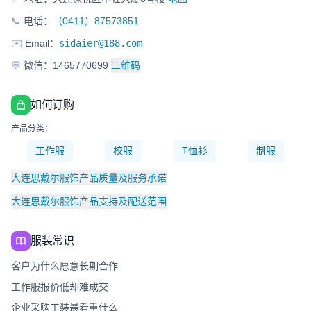
📞
电话：
（0411）87573851
✉️
Email：
sidaier@188.com
💬
微信：1465770699
二维码
如何订购
产品分类：
工作服
校服
T恤衫
制服
大连思戴尔服饰产品质量及服务承诺
大连思戴尔服饰产品支持及配送范围
服装常识
客户为什么愿意长期合作
工作服报价低却难成交
企业采购工装最看重什么