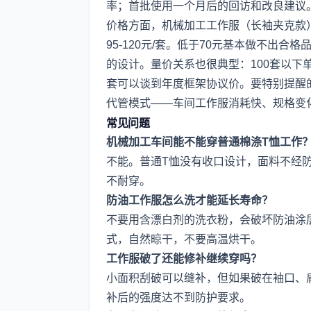
率；首批使用一个月后的回访和改良建议
价格方面，机械加工工作服（长袖夹克款）合
95-120元/套。低于70元基本做不出合
的设计。量价关系也很典型：100套以下单价
套可以谈到年度框架协议价。要特别提醒
代管模式——车间工作服消耗快、规格变
常见问题
机械加工车间能不能穿普通棉涤T恤工作
不能。普通T恤没有收口设计，面料不经
不耐穿。
防油工作服怎么洗才能延长寿命？
不要用含漂白剂的洗衣粉，会破坏防油涂
式，自然晾干，不要高温烘干。
工作服破了还能修补继续穿吗？
小面积刮破可以缝补，但如果破在袖口、
补后的强度达不到防护要求。