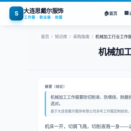
大连思戴尔服饰
S
🏠
🏢
首页
工作服 · 职业装 · 校服
首页
/
知识库
/
采购指南
/
机械加工行业工作
机械加
摘要（结论）
机械加工工作服要防切削液、防缠绕、耐磨
选对。
基于大连思戴尔服饰有限公司多年工作服定制经验
机床一开，切屑飞溅，切削液溅一身——