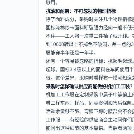
够用。
抗油和耐磨：不可忽视的物理指标
除了面料成分，采购时关注几个物理指标
国标涤棉纱卡面料断裂强力经向一般不低于
不住——工人搬一次重工件袖子就开线。
到10000转以上不掉色不破洞，差一点的3
服能穿半年还是一年半。
还有一个容易被忽略的指标：抗起毛起球
起球。国标3-4级以上的面料在车间使用
很。这个差异，采购时看样布一摸就知道
采购时怎样确认供应商能做好机加工工装
机加工工作服在定制采购中属于中等偏上
看三样东西：样品、同类案例和售后保障
活动余量够不够、弯腰下蹲时腰部会不会
工作服——有经验的供应商会主动问你们
能问出这种细节的基本靠谱。售后看两项