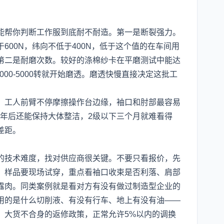
能帮你判断工作服到底耐不耐造。第一是断裂强力。
600N，纬向不低于400N，低于这个值的在车间用
第二是耐磨次数。较好的涤棉纱卡在平磨测试中能达
000-5000转就开始磨透。磨透快慢直接决定这批工
。工人前臂不停摩擦操作台边缘，袖口和肘部最容易
半年后还能保持大体整洁，2级以下三个月就难看得
差距。
？
的技术难度，找对供应商很关键。不要只看报价，先
。样品要现场试穿，重点看袖口收束是否利落、肩部
露肉。同类案例就是看对方有没有做过制造型企业的
用的是什么切削液、有没有行车、地上有没有油——
：大货不合身的返修政策，正常允许5%以内的调换