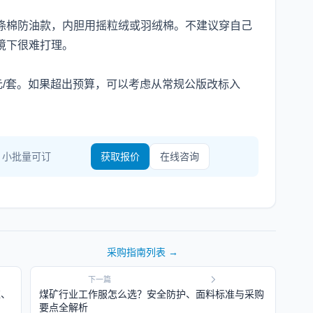
涤棉防油款，内胆用摇粒绒或羽绒棉。不建议穿自己
境下很难打理。
0元/套。如果超出预算，可以考虑从常规公版改标入
· 小批量可订
获取报价
在线咨询
采购指南
列表 →
下一篇
拣、
煤矿行业工作服怎么选？安全防护、面料标准与采购
要点全解析