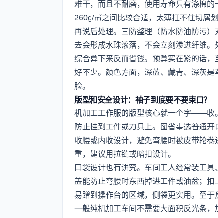
难干，而且不耐磨，使用寿命只有涤棉的一
260g/㎡之间比较合适，太薄扛不住切屑
再说后处理。三防整理（防水防油防污）
去会形成水珠滚落，不会立刻渗进纤维。处
综合算下来反而省钱。预算实在紧的话，
好不少。颜色方面，深蓝、藏青、深灰是
脸。
版型和安全设计：袖子到底要不要束口？
机加工工作服的版型核心就一个字——收
防止挂到工件或刀具上。图省事选普通开
收腰或内收设计，避免弯腰时被皮带轮卷
重，建议用拉链或暗扣设计。
口袋设计也有讲究。车间工人经常装工具
盖能防止弯腰时东西掉进工件或油盆；扣
易蹭到操作台的区域，侧袋更实用。至于
一般纯机加工车间不需要大面积反光条，