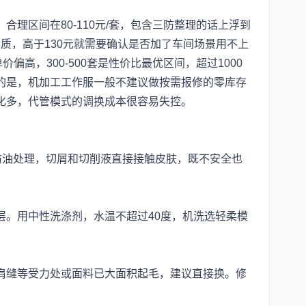
。
理区间在80-110元/套，包含三防整理的话上浮到
格品质，高于130元就需要确认是否加了车间场景用不上
偏高，300-500套是性价比最优区间，超过1000
的是，机加工工作服一般不建议做按需报修的零库存
化多，代管模式的调换成本很容易失控。
？
防油处理，切屑和切削液直接接触皮肤，既不安全也
层。用中性洗涤剂，水温不超过40度，机洗选轻柔模
肩缝等受力处或面料已大面积起毛，建议直接换。修