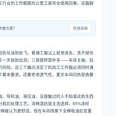
工行业的工作服跟办公室工装完全是两回事。这篇聊
作服方案？
在线咨询
和乳化油到处飞，普通工服沾上就渗进去，洗不掉也
实一天就刮出洞；三是旋转部件多——车床主轴、钻
的风险。这三个痛点决定了机加工工作服必须同时满
个基本要求。还要考虑透气性，夏天车间闷热是真要
油、导轨油、液压油，没接触过的人不知道这些东西
分和后处理工艺。涤棉混纺是主流选择，65%涤纶
全棉被认为更舒适，但在车间场景下全棉吸油后变重