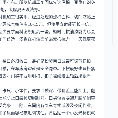
半左右。所以机加工车间优先选涤棉，克重在240-
划割，太厚夏天没法穿。
对机加工很实用，经过处理的涤棉面料，切削液溅上
理成本每件多10-15元，但使用寿命能延长一倍，
至少要求面料密织度高一些，短时间抗油渗能力也会
车间首选，浅色在机油面前毫无抵抗力，一天就变花
。袖口必须收口，最好是松紧束口或带可调节纽扣，
口袖，在车床旁边就是安全隐患。下摆最好也是松紧
进去。门襟不要用明扣，扣子被绞进主轴后果很严
、卡尺、小零件，要求口袋深、带翻盖且能扣上。翻
上能防止口袋被切屑刮开。口袋位置要避开腰前侧容
反光条——除非车间内有叉车穿梭或涉及夜间作业，
加了反而容易被毛刺钩住，背后贴一个小反光标识就