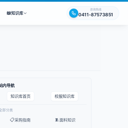
咨询热线
📖
知识库
0411-87573851
站内导航
知识库首页
校服知识库
全部分类
📋
🧵
采购指南
面料知识