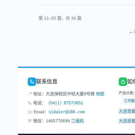
第
11
–
20
篇，共
34
篇
←
联系信息
如
产品分类
📍
地址：大连保税区中轻大厦8号楼
地图
工作服
📞
电话：
（0411）87573851
大连思
✉️
Email：
sidaier@188.com
💬
微信：1465770699
二维码
大连思