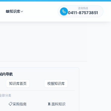
咨询热线
📖
知识库
0411-87573851
站内导航
知识库首页
校服知识库
全部分类
📋
🧵
采购指南
面料知识