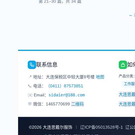
第
21
–
30
篇，共
34
篇
←
联系信息
如
产品分类
📍
地址：大连保税区中轻大厦8号楼
地图
工作服
📞
电话：
（0411）87573851
大连思
✉️
Email：
sidaier@188.com
💬
微信：1465770699
二维码
大连思
©
2026
大连思戴尔服饰
辽ICP备05013528号-1
辽公网