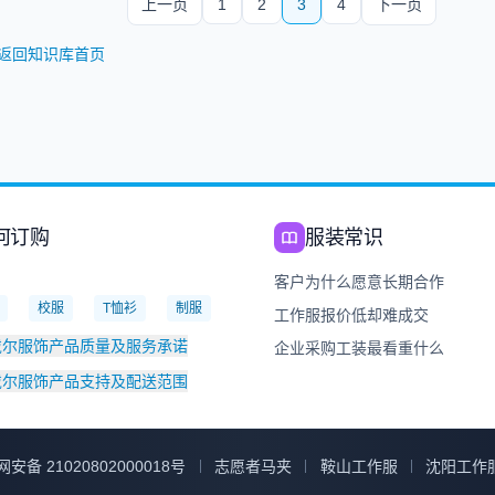
上一页
1
2
3
4
下一页
返回知识库首页
何订购
服装常识
：
客户为什么愿意长期合作
校服
T恤衫
制服
工作服报价低却难成交
戴尔服饰产品质量及服务承诺
企业采购工装最看重什么
戴尔服饰产品支持及配送范围
安备 21020802000018号
志愿者马夹
鞍山工作服
沈阳工作