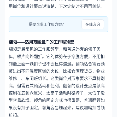
用岗位和设计要点说清楚，下次定制时不用再纠结。
需要企业工作服方案？
在线咨询
翻领——适用范围最广的工作服领型
翻领是最常见的工作服领型，和普通外套的领子类
似，领片向外翻折。它的优势在于穿脱方便，不用扣
到最上面一颗扣子也不会显得邋遢。翻领适合需要频
繁进出不同温度区域的岗位，比如仓库理货员、物业
维修工、车间班组长。这类岗位对形象要求不算特别
高，但需要兼顾活动和便利。翻领的设计要点是领高
控制在五到六厘米，太高了活动时硌脖子，太低了没
型容易软塌。领角的固定方式也很重要，普通翻领如
果没有扣子固定，领角容易翘起来，建议加暗扣或领
角扣。