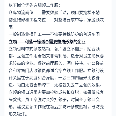
以下岗位优先选翻领工作服：
仓库物流岗位——需要频繁活动，领口要宽松不勒
物业维修和工程岗位——对整洁要求中等，穿脱频次
高
一般制造业操作工——不需要特殊防护的普通车间
立领——利落干练适合需要整洁形象的企业
立领也叫中式领或站领，领片竖立不翻折，贴合颈
部。立领工作服看起来非常利落，适合对员工形象要
求较高的企业。餐饮前厅服务、酒店接待、办公楼前
台和零售门店收银员都适合穿立领工作服。立领的设
计关键在于高度和合身度，一般三到四厘米比较舒
适。领口太紧会勒脖子，太松就失去了立领的效果。
立领的领口通常需要加拉链或按扣穿脱，如果做成套
头款式，员工穿脱时会拉扯领子，时间长了领口变
形。建议立领工作服在领后加防汗条或贴衬，既防变
形又吸汗。