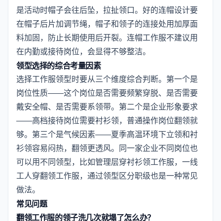
是活动时帽子会往后坠，拉扯领口。好的连帽设计要
在帽子后片加调节绳，帽子和领子的连接处用加厚面
料加固，防止长期使用后开裂。连帽工作服不建议用
在内勤或接待岗位，会显得不够整洁。
领型选择的综合考量因素
选择工作服领型时要从三个维度综合判断。第一个是
岗位性质——这个岗位是否需要频繁穿脱、是否需要
戴安全帽、是否需要系领带。第二个是企业形象要求
——高档接待岗位需要衬衫领，普通操作岗位翻领就
够。第三个是气候因素——夏季高温环境下立领和衬
衫领容易闷热，翻领更透风。同一家企业不同岗位也
可以用不同领型，比如管理层穿衬衫领工作服，一线
工人穿翻领工作服，通过领型区分职级也是一种常见
做法。
常见问题
翻领工作服的领子洗几次就塌了怎么办？