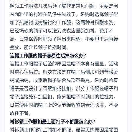
翻领工作服洗几次后领子塌软是常见问题，主要是因
为面料里的衬料在洗涤中失效了。采购时选择领子里
加了热熔衬或树脂衬的工作服，这两种衬料耐水洗。
已经塌软的领子可以送到改衣店重新加衬，费用不
高。日常保养时把领子翻出来晾晒，不要甩干后直接
叠放，能延长领子挺括时间。
连帽工作服的帽子容易往后掉怎么办？
连帽工作服帽子后坠的原因是帽子本身有重量，活动
时重心往后拉。解决方法是在帽子后侧加可调节松紧
绳或抽绳，收紧后帽子贴合头部不摇晃。采购时检查
帽子是否设计了耳眼扣或挂扣，部分工作服在帽子和
领子连接处有加固扣，能分担帽子对领口的拉扯力。
日常使用时把帽子上的调节绳收紧到合适长度，不要
放任不管。
衬衫领工作服扣最上面扣子不舒服怎么办？
衬衫领工作服扣上领扣不舒服，最常见的原因是领围