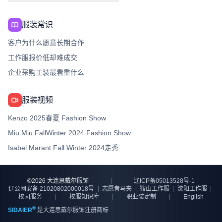
服装常识
客户为什么愿意长期合作
工作服报价低却难成交
企业采购工装最看重什么
服装视频
Kenzo 2025春夏 Fashion Show
Miu Miu FallWinter 2024 Fashion Show
Isabel Marant Fall Winter 2024走秀
©
2026
大连思戴尔服饰
辽ICP备05013528号-1
辽公网安备 21020802000018号
志愿者马夹
鞍山工作服
沈阳工作服
校园服务
校服知识库
职业装定制
English
®
SIDAIER
是大连思戴尔服饰注册商标