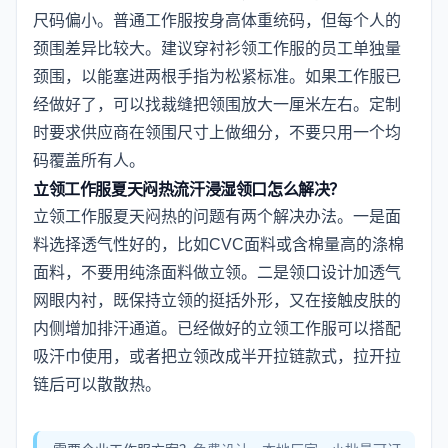
尺码偏小。普通工作服按身高体重统码，但每个人的
颈围差异比较大。建议穿衬衫领工作服的员工单独量
颈围，以能塞进两根手指为松紧标准。如果工作服已
经做好了，可以找裁缝把领围放大一厘米左右。定制
时要求供应商在领围尺寸上做细分，不要只用一个均
码覆盖所有人。
立领工作服夏天闷热流汗浸湿领口怎么解决？
立领工作服夏天闷热的问题有两个解决办法。一是面
料选择透气性好的，比如CVC面料或含棉量高的涤棉
面料，不要用纯涤面料做立领。二是领口设计加透气
网眼内衬，既保持立领的挺括外形，又在接触皮肤的
内侧增加排汗通道。已经做好的立领工作服可以搭配
吸汗巾使用，或者把立领改成半开拉链款式，拉开拉
链后可以散散热。