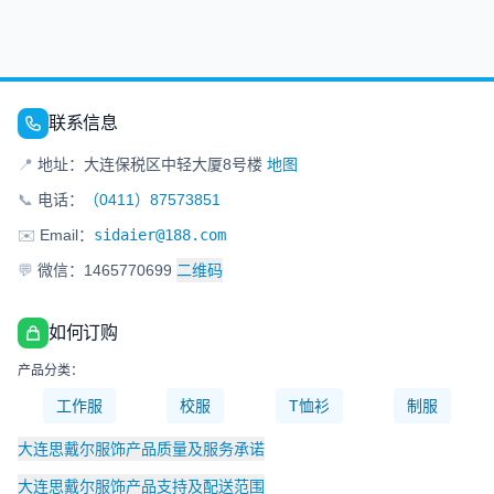
联系信息
📍
地址：大连保税区中轻大厦8号楼
地图
📞
电话：
（0411）87573851
✉️
Email：
sidaier@188.com
💬
微信：1465770699
二维码
如何订购
产品分类：
工作服
校服
T恤衫
制服
大连思戴尔服饰产品质量及服务承诺
大连思戴尔服饰产品支持及配送范围