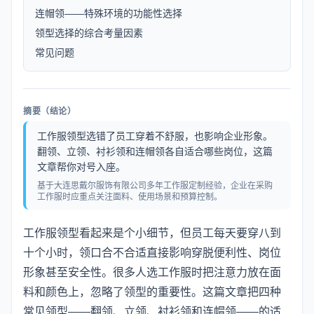
连帽领——特殊环境的功能性选择
领型选择的综合考量因素
常见问题
摘要（结论）
工作服领型选错了员工穿着不舒服，也影响企业形象。
翻领、立领、衬衫领和连帽领各自适合哪些岗位，这篇
文章帮你对号入座。
基于大连思戴尔服饰有限公司多年工作服定制经验，企业在采购
工作服时应重点关注面料、使用场景和预算控制。
工作服领型看起来是个小细节，但员工每天要穿八到
十个小时，领口合不合适直接影响穿脱便利性、岗位
形象甚至安全性。很多人选工作服时把注意力放在面
料和颜色上，忽略了领型的重要性。这篇文章把四种
常见领型——翻领、立领、衬衫领和连帽领——的适