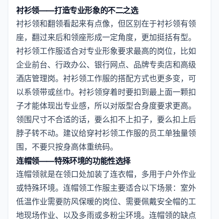
衬衫领——打造专业形象的不二之选
衬衫领和翻领看起来有点像，但区别在于衬衫领有领
座，翻过来后和领座形成一定角度，更加挺括有型。
衬衫领工作服适合对专业形象要求最高的岗位，比如
企业前台、行政办公、银行网点、品牌专卖店和高级
酒店管理岗。衬衫领工作服的搭配方式也更多变，可
以系领带或丝巾。衬衫领穿着时要扣到最上面一颗扣
子才能体现出专业感，所以对版型合身度要求更高。
领围尺寸不合适的话，要么扣不上扣子，要么扣上后
脖子转不动。建议给穿衬衫领工作服的员工单独量领
围，不要只按身高体重统码。
连帽领——特殊环境的功能性选择
连帽领就是在领口处加装了连衣帽，多用于户外作业
或特殊环境。连帽领工作服主要适合以下场景：室外
低温作业需要防风保暖的岗位、需要佩戴安全帽的工
地现场作业、以及多雨或多粉尘环境。连帽领的缺点