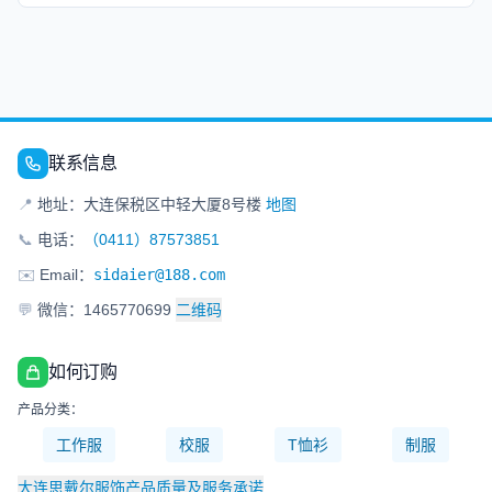
联系信息
📍
地址：大连保税区中轻大厦8号楼
地图
📞
电话：
（0411）87573851
✉️
Email：
sidaier@188.com
💬
微信：1465770699
二维码
如何订购
产品分类：
工作服
校服
T恤衫
制服
大连思戴尔服饰产品质量及服务承诺