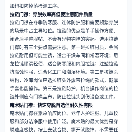
加纽扣防掉落检测工序。
拉链门襟：穿脱效率高但要注意配件质量
拉链门襟在冬季防寒服、连体防护服和需要频繁穿脱
的场景中占主导地位。拉链的优点是单手操作方便、
闭合后平整服帖、不会有异物钩挂的突起。选用拉链
门襟时有三个要点需要注意。第一是拉链材质，金属
拉链耐用但可能生锈，适合干燥车间和常温环境；尼
龙拉链顺滑轻便，适合防寒服和内胆拉链；注塑拉链
抗腐蚀性强，适合化工厂和潮湿环境。第二是拉链头
结构，冷库岗位应选拉链头外露带拉绳的款式，戴厚
手套也能操作。第三是拉链防护，机台操作岗位的拉
链外侧应有门襟盖布，防止拉链头刮伤设备或工件。
魔术贴门襟：快速穿脱首选但耐久性有限
魔术贴门襟在紧急响应岗位、老年人护理服、儿童校
服和部分洁净服中使用广泛。魔术贴的最大优势是穿
脱速度极快，按上去就合拢、撕开就脱掉，不需要任