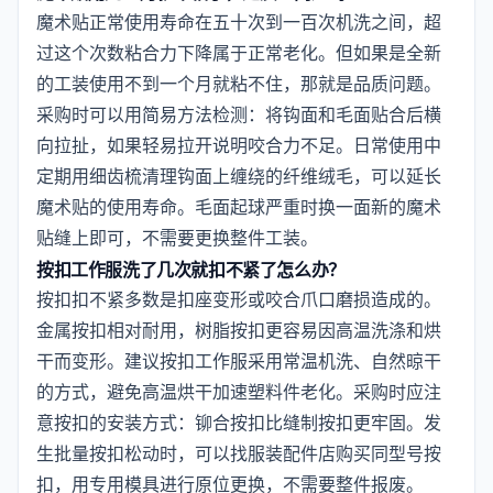
魔术贴正常使用寿命在五十次到一百次机洗之间，超
过这个次数粘合力下降属于正常老化。但如果是全新
的工装使用不到一个月就粘不住，那就是品质问题。
采购时可以用简易方法检测：将钩面和毛面贴合后横
向拉扯，如果轻易拉开说明咬合力不足。日常使用中
定期用细齿梳清理钩面上缠绕的纤维绒毛，可以延长
魔术贴的使用寿命。毛面起球严重时换一面新的魔术
贴缝上即可，不需要更换整件工装。
按扣工作服洗了几次就扣不紧了怎么办？
按扣扣不紧多数是扣座变形或咬合爪口磨损造成的。
金属按扣相对耐用，树脂按扣更容易因高温洗涤和烘
干而变形。建议按扣工作服采用常温机洗、自然晾干
的方式，避免高温烘干加速塑料件老化。采购时应注
意按扣的安装方式：铆合按扣比缝制按扣更牢固。发
生批量按扣松动时，可以找服装配件店购买同型号按
扣，用专用模具进行原位更换，不需要整件报废。