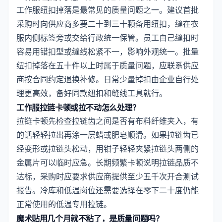
工作服纽扣掉落是最常见的质量问题之一。建议首批
采购时向供应商多要二十到三十颗备用纽扣，缝在衣
服内侧标签旁或交给行政统一保管。员工自己缝扣时
容易用错扣型或缝线松紧不一，影响外观统一。批量
纽扣掉落在五十件以上时属于质量问题，应联系供应
商按合同约定退换补修。日常少量掉扣由企业自行处
理更高效，备好同款纽扣和缝线工具就行。
工作服拉链卡顿或拉不动怎么处理？
拉链卡顿先检查拉链齿之间是否有布料纤维夹入，有
的话轻轻拉出再涂一层蜡或肥皂顺滑。如果拉链齿已
经变形或拉链头松动，用钳子轻轻夹紧拉链头两侧的
金属片可以临时应急。长期频繁卡顿说明拉链品质不
达标，采购时应要求供应商提供至少五千次开合测试
报告。冷库和低温岗位还需要选择在零下二十度仍能
正常使用的低温专用拉链。
魔术贴用几个月就不粘了，是质量问题吗？