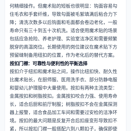
何精细操作。但魔术贴的短板也很明显：钩面容易勾
住毛衣和手套纤维，导致勾面被毛絮填满后粘合力下
降；清洗次数多以后钩面和毛面都会卷边老化，一般
寿命只有三十到五十次机洗。适合使用魔术贴的场景
包括应急抢险、养老护理、实验室洁净区和需要频繁
脱穿的高温岗位。长期使用的岗位建议在魔术贴下方
预留缝制备用纽扣的位置，作为老化后的替代方案。
按扣门襟：可靠性与便利性的平衡选择
按扣介于纽扣和魔术贴之间，操作比纽扣快、耐久性
比魔术贴长，在厨师服、医用洗手衣、部分防静电服
和婴幼儿护理服中大量使用。按扣有两种主流类型：
金属按扣和树脂按扣。金属按扣咬合力强、使用寿命
长，适合后厨和前厅制服；树脂按扣不会在金属探测
器上报警，适合食品加工车间和需要过安检的洁净环
境。按扣的最大问题是反复开合后扣座变形导致扣不
紧，所以按扣门襟一般搭配六到八颗扣子，确保即使