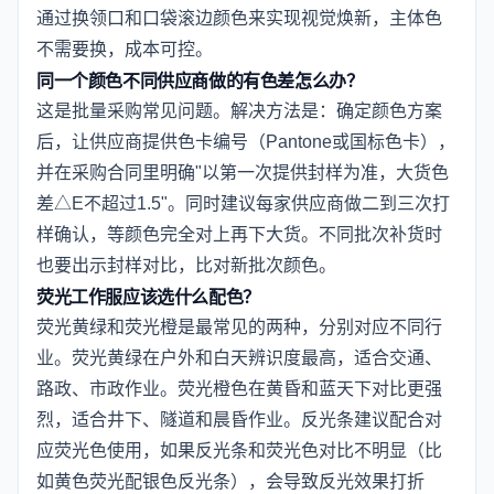
通过换领口和口袋滚边颜色来实现视觉焕新，主体色
不需要换，成本可控。
同一个颜色不同供应商做的有色差怎么办？
这是批量采购常见问题。解决方法是：确定颜色方案
后，让供应商提供色卡编号（Pantone或国标色卡），
并在采购合同里明确"以第一次提供封样为准，大货色
差△E不超过1.5"。同时建议每家供应商做二到三次打
样确认，等颜色完全对上再下大货。不同批次补货时
也要出示封样对比，比对新批次颜色。
荧光工作服应该选什么配色？
荧光黄绿和荧光橙是最常见的两种，分别对应不同行
业。荧光黄绿在户外和白天辨识度最高，适合交通、
路政、市政作业。荧光橙色在黄昏和蓝天下对比更强
烈，适合井下、隧道和晨昏作业。反光条建议配合对
应荧光色使用，如果反光条和荧光色对比不明显（比
如黄色荧光配银色反光条），会导致反光效果打折