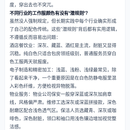
度，穿出去也不突兀。
不同行业的工作服颜色有没有"潜规则"？
虽然没人强制规定，但长期实践中每个行业确实形成
了自己的配色传统。这些"潜规则"背后都有实用逻辑，
不遵循反而容易出问题：
酒店餐饮业：深灰、藏蓝、酒红是主流，耐脏又显得
沉稳。纯白色只适合包房领班级别，普通服务员穿白
色工服两天就报废。
电子制造和精密加工：浅蓝、浅粉、浅绿最常见，除
了看起来干净，一个重要原因是在白色防静电服里混
入彩色纤维，方便检视异物脱落。
物业服务：物业公司保安一般穿深蓝或深灰加肩章
线，风格偏严肃。维修工选深灰或深蓝拼接款，深色
耐磨区配合浅色透气区。保洁人员选藏青、深灰或咖
啡色，深色耐脏，领口和袖口用浅色镶边增加视觉整
洁感。