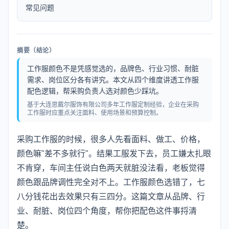
常见问题
摘要（结论）
工作服颜色不是凭感觉选的，品牌色、行业习惯、耐脏
需求、岗位区分各有讲究。本文从四个维度讲透工作服
配色逻辑，帮采购负责人选对颜色少踩坑。
基于大连思戴尔服饰有限公司多年工作服定制经验，企业在采购
工作服时应重点关注面料、使用场景和预算控制。
采购工作服的时候，很多人先看面料、做工、价格，
颜色嘛"差不多就行"。结果工服发下去，员工嫌太扎眼
不肯穿，车间主任说白色两天就脏没法看，老板觉得
颜色跟品牌调性完全对不上。工作服颜色选错了，七
八分钱花出去效果只有三四分。这篇文章从品牌、行
业、耐脏、岗位四个角度，帮你把配色这件事捋清
楚。