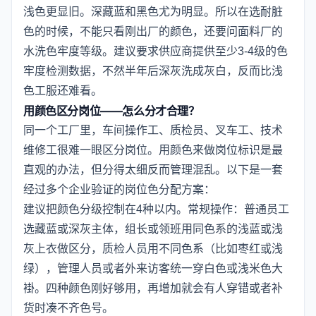
浅色更显旧。深藏蓝和黑色尤为明显。所以在选耐脏
色的时候，不能只看刚出厂的颜色，还要问面料厂的
水洗色牢度等级。建议要求供应商提供至少3-4级的色
牢度检测数据，不然半年后深灰洗成灰白，反而比浅
色工服还难看。
用颜色区分岗位——怎么分才合理？
同一个工厂里，车间操作工、质检员、叉车工、技术
维修工很难一眼区分岗位。用颜色来做岗位标识是最
直观的办法，但分得太细反而管理混乱。以下是一套
经过多个企业验证的岗位色分配方案：
建议把颜色分级控制在4种以内。常规操作：普通员工
选藏蓝或深灰主体，组长或领班用同色系的浅蓝或浅
灰上衣做区分，质检人员用不同色系（比如枣红或浅
绿），管理人员或者外来访客统一穿白色或浅米色大
褂。四种颜色刚好够用，再增加就会有人穿错或者补
货时凑不齐色号。