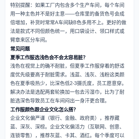
特别提醒：如果工厂内包含多个生产车间，每个车间
用一种主色并不是好主意——仓库里的备货色号会成
倍增加，补货时常常A车间缺B色多用不上。更好的做
法是款式不同但颜色统一，用口袋设计、领口样式或
臂章来区分车间。
常见问题
夏季工作服选浅色会不会太容易脏？
浅色在视觉上的确不耐脏，但夏季工作服穿着的舒适
度优先级要高于耐脏需求。浅蓝、浅灰、浅粉这类颜
色在夏季吸热少，比深色低2-3摄氏度，员工愿意穿。
解决办法是选配两套轮换加一包去污湿巾，比为了耐
脏选深色导致员工在车间闷出一身汗更合理。
工作服颜色跟企业文化怎么搭？
企业文化偏严谨（银行、金融、政府类），推荐藏
蓝、深灰、深棕。企业文化偏活力（互联网、创意、
连锁零售），推荐灰蓝、卡其、酒红。每个季度可以