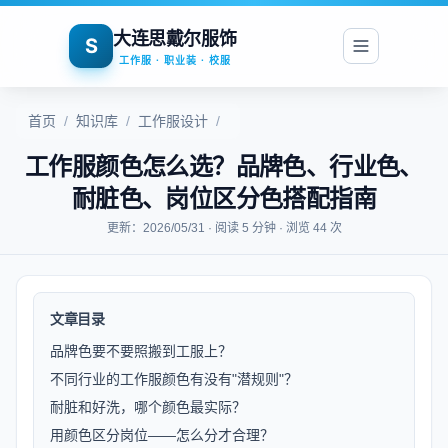
大连思戴尔服饰
S
工作服 · 职业装 · 校服
首页
/
知识库
/
工作服设计
/
工作服颜色怎么选？品牌色、行业色、
耐脏色、岗位区分色搭配指南
更新：2026/05/31 · 阅读 5 分钟 · 浏览 44 次
文章目录
品牌色要不要照搬到工服上？
不同行业的工作服颜色有没有"潜规则"？
耐脏和好洗，哪个颜色最实际？
用颜色区分岗位——怎么分才合理？