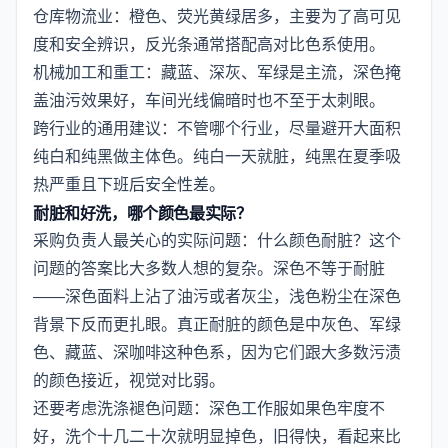
仓库物流业：橙色、荧光黄绿居多，主要为了高可见
度和安全辨识，反光条通常搭配高对比色系使用。
机械加工和重工：藏蓝、深灰、军绿是主流，深色掩
盖油污效果好，车间光线偏暗时也不至于太刺眼。
跨行业的通用建议：不管哪个行业，尽量避开大面积
纯白和纯黑做主体色。纯白一天就脏，纯黑在夏季吸
热严重且下班后安全性差。
耐脏和好洗，哪个颜色最实际？
采购负责人最关心的实际问题：什么颜色耐脏？这个
问题的答案比大多数人想的复杂。深色不等于耐脏
——深色面料上沾了油污或者灰尘，浅色粉尘在深色
背景下反而更扎眼。真正耐脏的颜色是中灰色、军绿
色、藏蓝、深咖啡这种色系，因为它们跟大多数污渍
的颜色接近，视觉对比弱。
还要考虑洗涤褪色问题：深色工作服如果色牢度不
好，洗个十几二十次就明显掉色，旧得快，看起来比