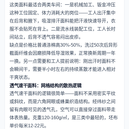
这类面料最适合两类车间：一是机械加工、钣金冲压
这种工位固定、体力消耗大的岗位——工人出汗集中
在后背和腋下，吸湿排汗面料能把汗液快速导开，衣
服不会贴死在背上。二是流水线装配工位，工人长时
间站立，后背不透气容易闷出皮疹。
缺点是价格比普通涤棉高30%-50%，洗过50次后异形
截面纤维会因磨损降低导湿效果，正常换新周期一年
一换。另一点需要和工人提前说明：刚出汗时面料不
会瞬间干，需要半小时左右的持续蒸散才能进入相对
干爽状态。
透气速干面料：网格结构的散热逻辑
透气速干面料的逻辑很简单——面料不采用密实平纹
或斜纹，而是六角网眼或蜂巢织造结构。经纬纱之间
留有肉眼可见的透气孔，空气可以直接穿过面料带走
体表热量。克重120-160g/㎡，是三类中最轻的，坯布
单价每米12-22元。