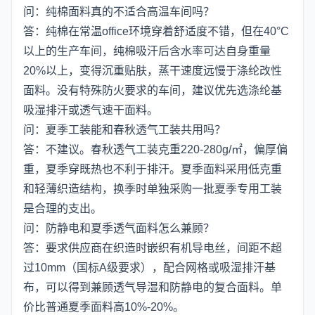
问：纯棉面料真的不适合高温车间吗？
答：纯棉在常温office环境穿着舒适度不错，但在40°C
以上的生产车间，纯棉吸汗后含水率可达自身重量
20%以上，变得沉重贴肤，蒸干速度远慢于涤纶改性
面料。没有特殊防火要求的车间，建议优先选涤纶基
吸湿排汗或透气速干面料。
问：夏季工装能和春秋透气工装共用吗？
答：不建议。春秋透气工装克重220-280g/㎡，偏厚偏
重，夏季穿既热也不利于排汗。夏季面料采用低克重
和轻薄织造结构，换季时单独采购一批夏季专用工装
是合理的支出。
问：防静电和夏季透气面料怎么兼顾？
答：要求供应商在织造时嵌织有机导电丝，间距不超
过10mm（国标A级要求），配合网格或吸湿排汗基
布，可以得到兼顾透气导湿和防静电的复合面料。单
价比普通夏季面料高10%-20%。