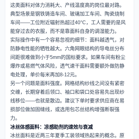
这类面料对体力消耗大、产线温度高的岗位最对路。
典型场景是钢铁铸造车间、玻璃加工车间、陶瓷烧制
车间——工位附近辐射热超过40°C，工人需要的是风
能穿过去的衣服，而不是靠面料自身的调湿能力。
实际操作中有一个容易忽视的细节：面料越透气，对
防静电性能的牺牲越大。六角网眼结构的导电丝分布
间距很难做到小于5mm的国标要求。如果车间有粉尘
爆炸或易燃气体风险，透气速干面料需要额外做防静
电处理，单价每米再加8-12元。
另一个问题是面料强度。网格结构纱线之间没有紧密
交缠，长期穿着后领口、袖口和袋口处容易先出现纱
线移位——也就是散边。建议下单时要求供应商在易
损部位做加固缝线，或选用包芯丝结构增强断裂强
力。
冰丝体感面料：凉感助剂的速效与衰减
冰丝面料是近两三年夏季工装领域热起来的概念。原