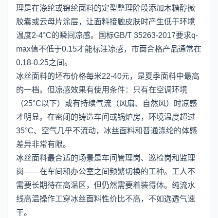
理是在涤纶或锦纶面料的定型整理阶段添加木糖醇微
胶囊或云母片涂层，让面料接触皮肤时产生低于环境
温度2-4°C的瞬间凉感。国标GB/T 35263-2017要求q-
max值不低于0.15才能标注凉感，市面合格产品通常在
0.18-0.25之间。
冰丝面料的坯布价格每米22-40元，是夏季面料中最高
的一档。但凉感效果有使用条件：只有在空调环境
（25°C以下）或有持续气流（风扇、自然风）时凉感
才明显。在密闭的铸造车间或锅炉房，环境温度超过
35°C、空气几乎不流动，冰丝面料和普通涤纶的体感
差异非常有限。
冰丝面料最合适的场景是车间管理岗、巡检岗和监理
岗——在车间和办公室之间频繁切换的工种。工人不
需要长期待在高温区，但仍然需要着装得体。纯流水
线高温操作工穿冰丝面料性价比不高，不如选透气速
干。