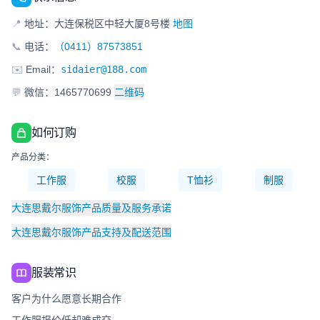
📍
地址：大连保税区中轻大厦8号楼
地图
📞
电话：
（0411）87573851
✉️
Email：
sidaier@188.com
💬
微信：1465770699
二维码
如何订购
产品分类：
工作服
校服
T恤衫
制服
大连思戴尔服饰产品质量及服务承诺
大连思戴尔服饰产品支持及配送范围
服装常识
客户为什么愿意长期合作