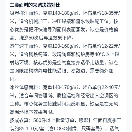
三类面料的采购决策对比
吸湿排汗面料：克重140-180g/㎡，坯布单价18-35元/
米，适合机械加工、冲压焊接和流水线装配工位。核
心优势是把汗快速导到面料表面蒸发，缺点是价格偏
高、洗涤50次后导湿效果下降。
透气速干面料：克重120-160g/㎡，坯布单价12-22元/
米，适合钢铁铸造、玻璃陶瓷和锅炉房等40°C以上辐
射热环境。核心优势是空气直接穿透带走热量，缺点
是网眼结构防静电性能受限、易散边，需要额外加
固。
冰丝体感面料：克重140-170g/㎡，坯布单价22-40元/
米，适合车间管理岗、质检巡检和经常出入空调区的
工种。核心优势是接触瞬间凉感明显，缺点是在无风
高温环境下效果有限。
按成衣算：500件以上批量订单，吸湿排汗面料夏季工
装约85-110元/套（含LOGO刺绣、尺码套号），透气