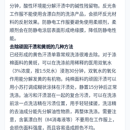
分钟，酸性环境能分解汗渍中的碱性残留物。反光条
工作服不能使用含漂白剂的洗涤产品，会损坏反光材
料的反射效果。防静电工作服要避免使用柔顺剂，柔
顺剂会在防静电涂层表面形成绝缘膜，降低防静电性
能。
去除顽固汗渍和黄斑的几种方法
已经形成的黄色汗渍单靠常规洗涤很难去除。对于涤
棉面料的黄斑，可以在洗涤前用稀释的医用双氧水
（3%浓度，按1:5兑水）浸泡30分钟，双氧水的氧化
作用能分解发黄的有机物。纯棉面料的顽固汗渍可以
用小苏打调成糊状涂抹在汗渍处，静置15分钟后正常
洗涤。油污和汗渍混在一起的复合污渍，可以在洗涤
前涂一点洗洁精在污渍位置，用手轻轻揉搓，洗洁精
的去油成分能先分解油性物质，再整体洗涤。需要注
意，含氯漂白剂（84消毒液等）不要用在工作服上，
会损伤面料强度，而且容易造成颜色不均。