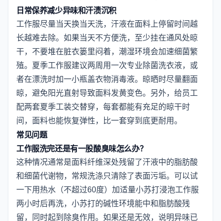
日常保养减少异味和汗渍沉积
工作服尽量当天换当天洗，汗液在面料上停留时间越
长越难去除。如果当天不方便洗，至少挂在通风处晾
干，不要堆在脏衣篓里闷着，潮湿环境会加速细菌繁
殖。夏季工作服建议两周用一次专业除菌洗衣液，或
者在漂洗时加一小瓶盖衣物消毒液。晾晒时尽量翻面
晾，避免阳光直射导致面料发黄变色。另外，给员工
配两套夏季工装交替穿，每套都能有充足的晾干时
间，面料也能恢复弹性，比一套穿到底更耐用。
常见问题
工作服洗完还是有一股酸臭味怎么办？
这种情况通常是面料纤维深处残留了汗液中的脂肪酸
和细菌代谢物，常规洗涤只清除了表面污垢。可以试
一下用热水（不超过60度）加适量小苏打浸泡工作服
两小时后再洗，小苏打的碱性环境能中和脂肪酸残
留，同时起到除臭作用。如果还是无效，说明异味已