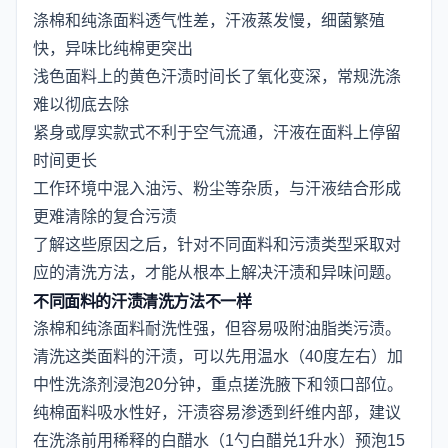
涤棉和纯涤面料透气性差，汗液蒸发慢，细菌繁殖
快，异味比纯棉更突出
浅色面料上的黄色汗渍时间长了氧化变深，常规洗涤
难以彻底去除
紧身或厚实款式不利于空气流通，汗液在面料上停留
时间更长
工作环境中混入油污、粉尘等杂质，与汗液结合形成
更难清除的复合污渍
了解这些原因之后，针对不同面料和污渍类型采取对
应的清洗方法，才能从根本上解决汗渍和异味问题。
不同面料的汗渍清洗方法不一样
涤棉和纯涤面料耐洗性强，但容易吸附油脂类污渍。
清洗这类面料的汗渍，可以先用温水（40度左右）加
中性洗涤剂浸泡20分钟，重点搓洗腋下和领口部位。
纯棉面料吸水性好，汗渍容易渗透到纤维内部，建议
在洗涤前用稀释的白醋水（1勺白醋兑1升水）预泡15