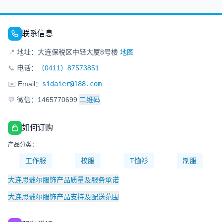
联系信息
📍
地址：大连保税区中轻大厦8号楼
地图
📞
电话：
（0411）87573851
✉️
Email：
sidaier@188.com
💬
微信：1465770699
二维码
如何订购
产品分类：
工作服
校服
T恤衫
制服
大连思戴尔服饰产品质量及服务承诺
大连思戴尔服饰产品支持及配送范围