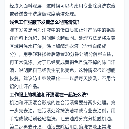
经渗入面料深层，这时候可以考虑用专业除臭洗衣液
或者送去干洗店做深度清洁处理。
浅色工作服腋下发黄怎么彻底清洗？
腋下发黄是因为汗液中的蛋白质和止汗产品中的铝盐
在面料上沉积，时间越长越顽固。处理方法是将发黄
区域用温水打湿，涂上加酶洗衣液（含蛋白酶成
分），用手轻轻揉搓后静置30分钟让酶分解蛋白质，
再正常洗涤。对于已经变成黄褐色且洗不掉的陈旧汗
渍，说明面料已经发生氧化变色，这种情况很难彻底
恢复，建议防止继续恶化——以后每天换洗，不用含
铝的止汗产品。
工作服上的机油和汗渍混在一起怎么洗？
机油和汗渍混合形成的复合污渍需要分两步处理。第
一步先去油，在污渍处涂抹洗洁精或专业去油剂，用
手指或软毛刷轻轻搓洗，让去油成分充分接触机油。
第二步再去汗渍，油污去除后用加酶洗衣液正常洗