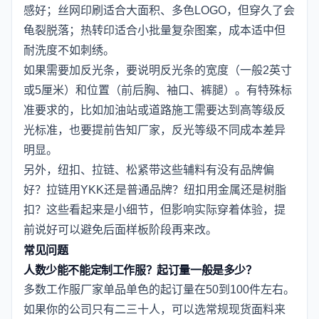
感好；丝网印刷适合大面积、多色LOGO，但穿久了会
龟裂脱落；热转印适合小批量复杂图案，成本适中但
耐洗度不如刺绣。
如果需要加反光条，要说明反光条的宽度（一般2英寸
或5厘米）和位置（前后胸、袖口、裤腿）。有特殊标
准要求的，比如加油站或道路施工需要达到高等级反
光标准，也要提前告知厂家，反光等级不同成本差异
明显。
另外，纽扣、拉链、松紧带这些辅料有没有品牌偏
好？拉链用YKK还是普通品牌？纽扣用金属还是树脂
扣？这些看起来是小细节，但影响实际穿着体验，提
前说好可以避免后面样板阶段再来改。
常见问题
人数少能不能定制工作服？起订量一般是多少？
多数工作服厂家单品单色的起订量在50到100件左右。
如果你的公司只有二三十人，可以选常规现货面料来