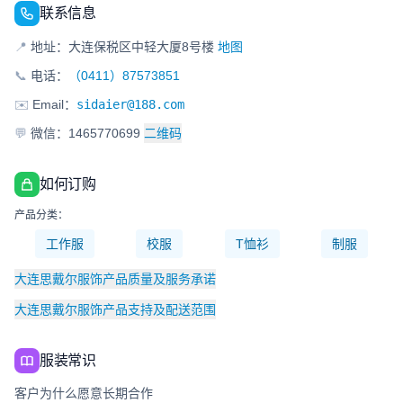
联系信息
📍
地址：大连保税区中轻大厦8号楼
地图
📞
电话：
（0411）87573851
✉️
Email：
sidaier@188.com
💬
微信：1465770699
二维码
如何订购
产品分类：
工作服
校服
T恤衫
制服
大连思戴尔服饰产品质量及服务承诺
大连思戴尔服饰产品支持及配送范围
服装常识
客户为什么愿意长期合作