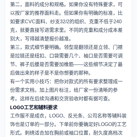
第二，面料的成分和规格。如果你没有特殊要求，可
以按厂家的推荐面料走。但如果你有明确的标准，比
如要求CVC面料、纱支32/2的组织、克重不低于240
克，就要直接写进需求里。不同的克重和成分成本差
别大，写得越清楚报价越准。
第三，款式细节要明确。领型是翻领还是立领、门襟
是拉链还是纽扣、口袋需要几个、袖口是否需要可调
节、裤子后腰是否需要加橡筋——这些细节决定了最
后做出来的样子是不是你想要的那种。
有一个实用小技巧：把你对款式的所有要求整理成一
份需求文档，加上图片标注，给厂家一份清晰的参
考。这样在后续沟通和交货验收时都有据可查。
LOGO工艺和辅料要求
工作服不是成衣，LOGO、反光条、公司名称等辅料装
饰也是订单的一部分。下单前你要确定好LOGO的工艺
形式。刺绣适合加在胸前或袖口位置，耐久度高档次