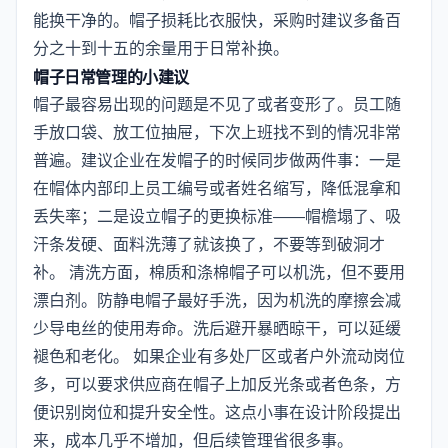
能换干净的。帽子损耗比衣服快，采购时建议多备百
分之十到十五的余量用于日常补换。
帽子日常管理的小建议
帽子最容易出现的问题是不见了或者变形了。员工随
手放口袋、放工位抽屉，下次上班找不到的情况非常
普遍。建议企业在发帽子的时候同步做两件事：一是
在帽体内部印上员工编号或者姓名缩写，降低混拿和
丢失率；二是设立帽子的更换标准——帽檐塌了、吸
汗条发硬、面料洗薄了就该换了，不要等到破洞才
补。 清洗方面，棉质和涤棉帽子可以机洗，但不要用
漂白剂。防静电帽子最好手洗，因为机洗的摩擦会减
少导电丝的使用寿命。洗后避开暴晒晾干，可以延缓
褪色和老化。 如果企业有多处厂区或者户外流动岗位
多，可以要求供应商在帽子上加反光条或者色条，方
便识别岗位和提升安全性。这点小事在设计阶段提出
来，成本几乎不增加，但后续管理省很多事。