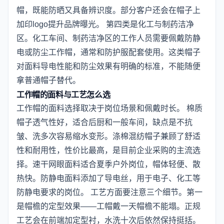
帽，既能防晒又具备辨识度。部分客户还会在帽子上
加印logo提升品牌曝光。 第四类是化工与制药洁净
区。化工车间、制药洁净区的工作人员需要佩戴防静
电或防尘工作帽，通常和防护服配套使用。这类帽子
对面料导电性能和防尘效果有明确的标准，不能随便
拿普通帽子替代。
工作帽的面料与工艺怎么选
工作帽的面料选择取决于岗位场景和佩戴时长。 棉质
帽子透气性好，适合后厨和一般车间，缺点是不抗
皱、洗多次容易缩水变形。涤棉混纺帽子兼顾了舒适
性和耐用性，性价比最高，是目前企业采购的主流选
择。速干网眼面料适合夏季户外岗位，帽体轻便、散
热快。防静电面料添加了导电丝，用于电子、化工等
防静电要求的岗位。 工艺方面要注意三个细节。第一
是帽檐的定型效果——工帽戴一天帽檐不能塌。正规
工艺会在前端加定型衬，水洗十次后依然保持挺括。