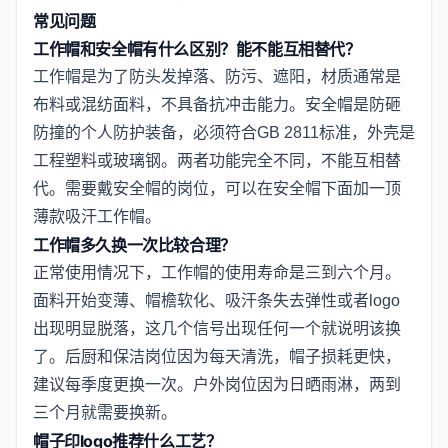
常见问题
工作帽和安全帽有什么区别？能不能互相替代？
工作帽是为了防头发掉落、防污、遮阳，材质通常是
布料或混纺面料，不具备抗冲击能力。安全帽是防砸
防撞的个人防护装备，必须符合GB 2811标准，外壳是
工程塑料或玻璃钢。两者功能完全不同，不能互相替
代。需要戴安全帽的岗位，可以在安全帽下面加一顶
薄款吸汗工作帽。
工作帽多久换一次比较合理？
正常使用情况下，工作帽的使用寿命是三到六个月。
面料开始变薄、帽檐软化、吸汗条失去弹性或者logo
出现明显脱落，这几个信号出现任何一个就说明该换
了。后厨和保洁岗位因为每天清洗，帽子损耗更快，
建议每季度更换一次。户外岗位因为日晒雨淋，两到
三个月就需要换新。
帽子印logo推荐什么工艺？