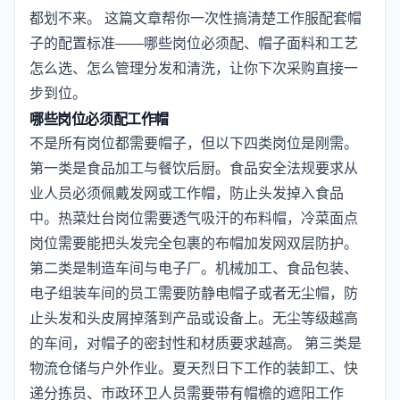
都划不来。 这篇文章帮你一次性搞清楚工作服配套帽
子的配置标准——哪些岗位必须配、帽子面料和工艺
怎么选、怎么管理分发和清洗，让你下次采购直接一
步到位。
哪些岗位必须配工作帽
不是所有岗位都需要帽子，但以下四类岗位是刚需。
第一类是食品加工与餐饮后厨。食品安全法规要求从
业人员必须佩戴发网或工作帽，防止头发掉入食品
中。热菜灶台岗位需要透气吸汗的布料帽，冷菜面点
岗位需要能把头发完全包裹的布帽加发网双层防护。
第二类是制造车间与电子厂。机械加工、食品包装、
电子组装车间的员工需要防静电帽子或者无尘帽，防
止头发和头皮屑掉落到产品或设备上。无尘等级越高
的车间，对帽子的密封性和材质要求越高。 第三类是
物流仓储与户外作业。夏天烈日下工作的装卸工、快
递分拣员、市政环卫人员需要带有帽檐的遮阳工作