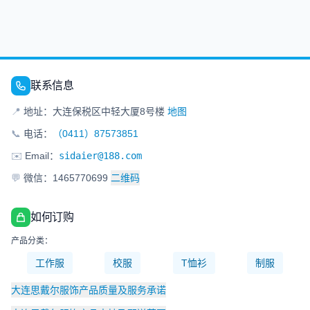
联系信息
📍
地址：大连保税区中轻大厦8号楼
地图
📞
电话：
（0411）87573851
✉️
Email：
sidaier@188.com
💬
微信：1465770699
二维码
如何订购
产品分类：
工作服
校服
T恤衫
制服
大连思戴尔服饰产品质量及服务承诺