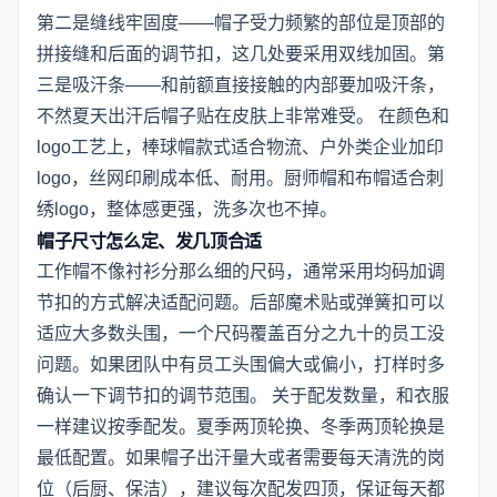
第二是缝线牢固度——帽子受力频繁的部位是顶部的
拼接缝和后面的调节扣，这几处要采用双线加固。第
三是吸汗条——和前额直接接触的内部要加吸汗条，
不然夏天出汗后帽子贴在皮肤上非常难受。 在颜色和
logo工艺上，棒球帽款式适合物流、户外类企业加印
logo，丝网印刷成本低、耐用。厨师帽和布帽适合刺
绣logo，整体感更强，洗多次也不掉。
帽子尺寸怎么定、发几顶合适
工作帽不像衬衫分那么细的尺码，通常采用均码加调
节扣的方式解决适配问题。后部魔术贴或弹簧扣可以
适应大多数头围，一个尺码覆盖百分之九十的员工没
问题。如果团队中有员工头围偏大或偏小，打样时多
确认一下调节扣的调节范围。 关于配发数量，和衣服
一样建议按季配发。夏季两顶轮换、冬季两顶轮换是
最低配置。如果帽子出汗量大或者需要每天清洗的岗
位（后厨、保洁），建议每次配发四顶，保证每天都