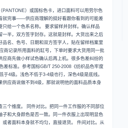
PANTONE）或国标色卡，进口面料可以用劳尔色
好看就完事——供应商理解的挺好看跟你看到的可能差
要只给一个色系名称。 要求留样并封样。确认样品
留一半，双方签字封存。这就是封样。大货出来之后
好品名、色号、日期和双方签字人，贴在留样档案里
供应商记录所用面料的缸号，下单时要求大货用同一批
供应商先做小样试色确认后再上机。很多色差纠纷的
标准。参考国标GB/T 250-2008《纺织品色牢度
低于4级。浅色不低于3-4级也行，深色4级是底线。
果供应商说做不到4级，那就说明他的面料品质本身
查三个维度。 同件对比。把同一件工作服的不同部位
袖子和大身颜色是否一致。同一件衣服上出现明显色
，或者面料本身就不均匀，直接退货。 件间对比。从