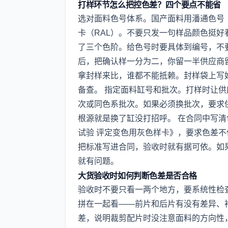
打样环节怎么把控色差？四个要点不能省
选对面料色号体系。国产面料用潘通色号（
卡（RAL）。不要只发一句样品颜色挺
了三个色阶。给色号时要具体到编号，不
后，把确认样一分为二，你留一半供应商
拿封样来比，谁都不能抵赖。封样袋上写
备查。 指定面料缸号和批次。打样时让
次或同色系批次。如果必须换批次，要求
根源就是换了缸没打招呼。 在合同中写清色差
试验 评定变色用灰色样卡》，要求色差不
把标准写进合同，验收时就有据可依。如
就有问题。
大货验收时如何判断色差是否合格
验收时不要只看一两个地方，要系统性检
拼在一起看——前片和后片有没有差异、
差，说明裁剪配片时没注意面料的方向性