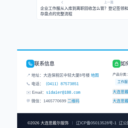
上一篇
企业工作服从入库到离职回收怎么管？登记签领
存盘点的完整流程
联系信息
如
产品分类
📍
地址：大连保税区中轻大厦8号楼
地图
工作服
📞
电话：
（0411）87573851
大连思
✉️
Email：
sidaier@188.com
💬
微信：1465770699
二维码
大连思
©
2026
大连思戴尔服饰
辽ICP备05013528号-1
辽公网