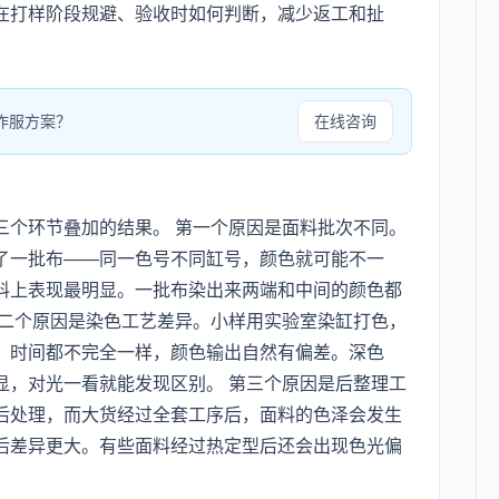
在打样阶段规避、验收时如何判断，减少返工和扯
作服方案？
在线咨询
三个环节叠加的结果。 第一个原因是面料批次不同。
了一批布——同一色号不同缸号，颜色就可能不一
料上表现最明显。一批布染出来两端和中间的颜色都
第二个原因是染色工艺差异。小样用实验室染缸打色，
、时间都不完全一样，颜色输出自然有偏差。深色
显，对光一看就能发现区别。 第三个原因是后整理工
后处理，而大货经过全套工序后，面料的色泽会发生
后差异更大。有些面料经过热定型后还会出现色光偏