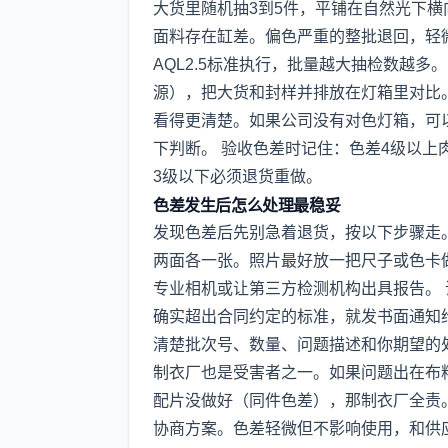
大货里随机抽3到5件，平铺在自然光下横
面料存在缸差。偏色严重的整批退回，轻
AQL2.5标准执行，批量越大抽检数越多
源），把大货和封样并排放在灯箱里对比
看得更清楚。如果公司没有对色灯箱，可
下判断。 验收色差时记住：色差4级以上
3级以下必须退货重做。
色差发生后怎么处理最稳妥
发现色差后先别急着退货，按以下步骤走
两面各一张。照片最好放一把尺子或色卡
专业相机或让第三方检测机构出具报告。
确实超出合同约定的标准，就发书面通知
清楚批次号、数量、问题描述和你期望的
制衣厂也是受害者之一。如果问题出在布
配片没做好（同件色差），那制衣厂全责
协商方案。色差轻微但不影响使用，和供