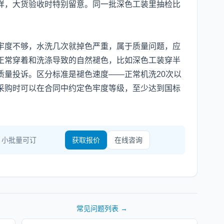
样，大货验收时特别留意。同一批深色工装里抽检比
牢度不够，水洗几次就掉色严重，属于质量问题，应
正常穿着和洗涤导致的自然褪色，比如深色工装穿半
质量投诉。区分标准是褪色速度——正常机洗20次以
采购时可以在合同中约定色牢度等级，至少达到国标
· 小批量可订
获取报价
在线咨询
常见问题
列表 →