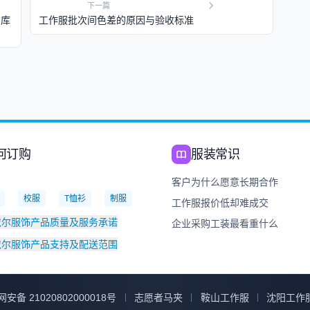
下一篇
和库
工作服批次间色差的原因与验收标准
何订购
服装常识
：
客户为什么愿意长期合作
校服
T恤衫
制服
工作服报价低却难成交
戴尔服饰产品质量及服务承诺
企业采购工装最看重什么
戴尔服饰产品支持及配送范围
安备 21020802000018号
志愿者马夹
鞍山工作服
沈阳工作