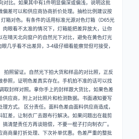
向对比。如果其中有1件明显偏深或偏浅，说明这批
微偏差可以和供应商协商折价处理。抽检比例建议按
。 灯箱对色。有条件的话用标准光源对色灯箱（D65光
。肉眼看不太准的情况下，灯箱能把差异放大，让你
以在晴天北向窗户的自然光下对比，避免在黄色灯光
肉眼几乎看不出差异，3-4级仔细看能察觉但可接受，
。 拍照留证。自然光下拍大货和样品的对比照，正反
做参照，证明色差真实存在。手机拍不准的话可以找
 调取封样对照。拿你手上的封样跟大货比，如果色差
给供应商，附上对比照片和检测数据。书面通知要写
处理方式。 区分责任。面料色差由面料供应商造成，
料缸差，让制衣厂去跟布行解决。如果问题出在裁剪
。搞清楚责任方再谈赔偿，不要一棍子打向制衣厂。
应商商量打折处理、下次补单优惠。色差严重的整批