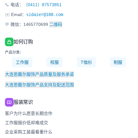
📞
电话：
（0411）87573851
✉️
Email：
sidaier@188.com
💬
微信：1465770699
二维码
如何订购
产品分类：
工作服
校服
T恤衫
制服
大连思戴尔服饰产品质量及服务承诺
大连思戴尔服饰产品支持及配送范围
服装常识
客户为什么愿意长期合作
工作服报价低却难成交
企业采购工装最看重什么