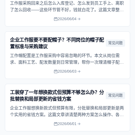
工作服采购回来之后怎么入库登记、怎么发到员工手上、离职
了怎么回收——这些环节管不好，钱就白花了。这篇文章整理
了一套从入库到报废的全流程管理办法，适合企业中后台做制
2026/06/04
度参考。
企业工作服要不要配帽子？不同岗位的帽子配
常见问题
置标准与采购建议
工作帽配置是工作服采购中容易忽略的环节。本文从岗位需
求、面料工艺、配发数量到日常管理，帮你一次理清帽子配置
标准。
2026/06/03
工装穿了一年想换款式但预算不够怎么办？分
常见问题
批替换和局部更新的省钱方案
企业工作服想换新款式但预算有限，分批替换和局部更新是两
个实用的省钱方案。这篇文章讲清楚两种方案怎么操作、各适
合什么场景，帮你用最少的钱实现工装换新。
2026/06/01