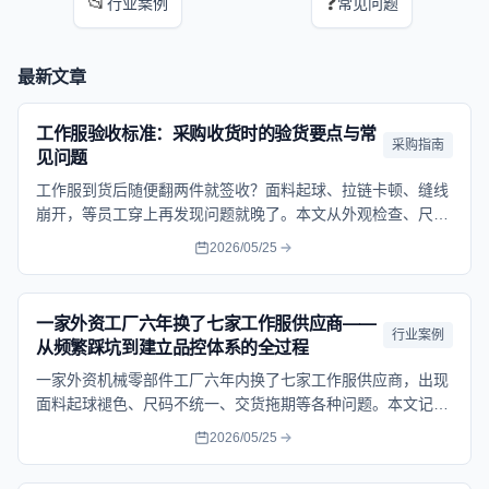
📂
❓
行业案例
常见问题
最新文章
工作服验收标准：采购收货时的验货要点与常
采购指南
见问题
工作服到货后随便翻两件就签收？面料起球、拉链卡顿、缝线
崩开，等员工穿上再发现问题就晚了。本文从外观检查、尺寸
核对、功能测试到问题处理，梳理工作服验收时必须仔细检查
2026/05/25
的要点和操作方法。
一家外资工厂六年换了七家工作服供应商——
行业案例
从频繁踩坑到建立品控体系的全过程
一家外资机械零部件工厂六年内换了七家工作服供应商，出现
面料起球褪色、尺码不统一、交货拖期等各种问题。本文记录
了这家工厂从被动采购到建立完整工作服品控体系的转变过
2026/05/25
程。