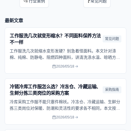
📂
❓
行业案例
常见问题
最新文章
工作服洗几次就变形缩水？不同面料保养方法
常见问题
不一样
工作服洗几次就缩水变形发硬？别急着怪面料。本文针对涤
棉、纯棉、防静电、阻燃四种面料，讲清洗涤水温、晾晒方式
和清洗频率，帮企业延长工服使用寿命。
2026/05/18
冷链冷库工作服怎么选？冷冻仓、冷藏运输、
采购指南
生鲜分拣三类岗位的采购方案
冷库采购工作服不能只塞件棉袄。冷冻仓、冷藏运输、生鲜分
拣三类岗位对保暖、防潮和灵活性的要求各不相同，本文按岗
位给出面料选型和采购参考。
2026/05/18