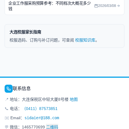
企业工作服采购预算参考：不同档次大概花多少
2026/03/08
钱
大连校服家长指南
校服选码、订购与补订问题，可查阅
校服知识库
。
联系信息
📍
地址：大连保税区中轻大厦8号楼
地图
📞
电话：
（0411）87573851
✉️
Email：
sidaier@188.com
💬
微信：1465770699
二维码