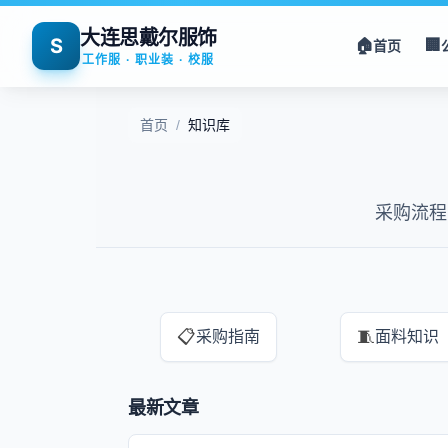
大连思戴尔服饰
S
🏠
🏢
首页
工作服 · 职业装 · 校服
首页
/
知识库
采购流程
📋
🧵
采购指南
面料知识
最新文章