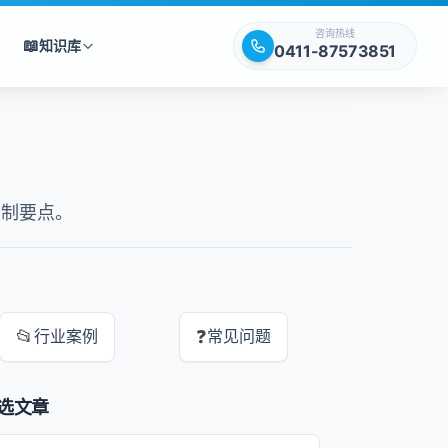
咨询热线
📖
知识库
0411-87573851
定制要点。
📂
❓
行业案例
常见问题
选文章