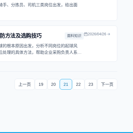
骑手、分拣员、司机三类岗位出发，给出面
2026/04/26
防方法及选购技巧
面料知识
球的根本原因出发，分析不同岗位的起球风
后处理的具体方法，帮助企业采购负责人系统
点，在制造业岗位部分增加了本地化参考信
上一页
19
20
21
22
23
下一页