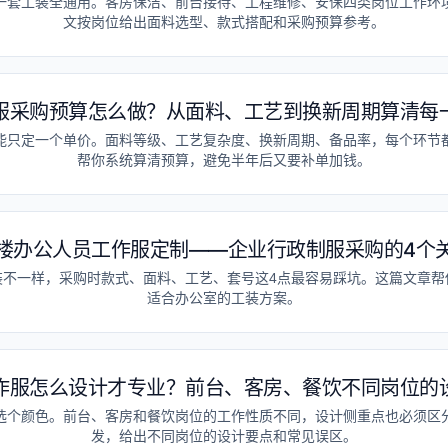
一套工装全通用。客房保洁、前台接待、工程维修、安保四类岗位工作环
文按岗位给出面料选型、款式搭配和采购预算参考。
服采购预算怎么做？从面料、工艺到换新周期算清每
能只定一个单价。面料等级、工艺复杂度、换新周期、备品率，每个环节
帮你系统算清预算，避免半年后又要补单加钱。
楼办公人员工作服定制——企业行政制服采购的4个
装不一样，采购时款式、面料、工艺、套号这4点最容易踩坑。这篇文章帮
适合办公室的工装方案。
作服怎么设计才专业？前台、客房、餐饮不同岗位的
选个颜色。前台、客房和餐饮岗位的工作性质不同，设计侧重点也必须区
发，给出不同岗位的设计要点和常见误区。