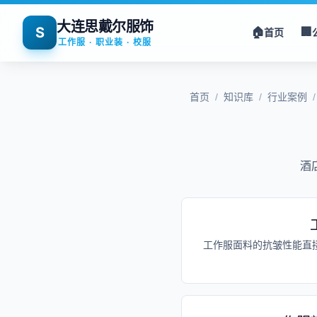
大连思戴尔服饰
S
🏠
🏢
首页
工作服 · 职业装 · 校服
首页
/
知识库
/
行业案例
/
酒
工作服面料的抗皱性能直