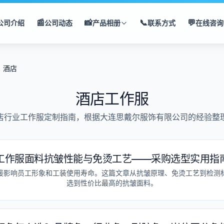
📰
📸
📞
💬
公司介绍
公司动态
产品相册
联系方式
在线咨询
酒店
酒店
工作服
店
行业工作服定制指南，根据大连思戴尔服饰有限公司的经验整
工作服面料抗皱性能与免烫工艺——采购选型实用指
接影响员工形象和工装使用寿命。这篇文章从抗皱原理、免烫工艺到检测
选到性价比最高的抗皱面料。