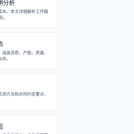
阱分析
成本。本文详细解析工作服
支。
点
，涵盖资质、产能、质量、
伙伴。
标
检测方法和合同约定要点，
。
忌