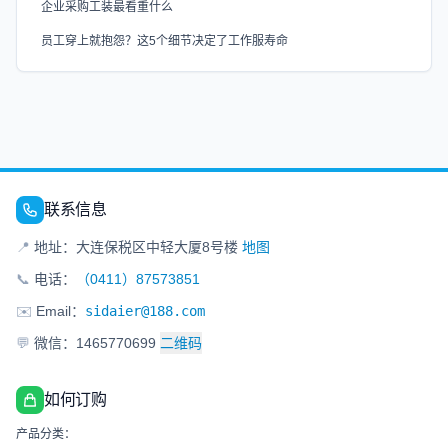
企业采购工装最看重什么
员工穿上就抱怨？这5个细节决定了工作服寿命
联系信息
📍
地址：大连保税区中轻大厦8号楼
地图
📞
电话：
（0411）87573851
✉️
Email：
sidaier@188.com
💬
微信：1465770699
二维码
如何订购
产品分类：