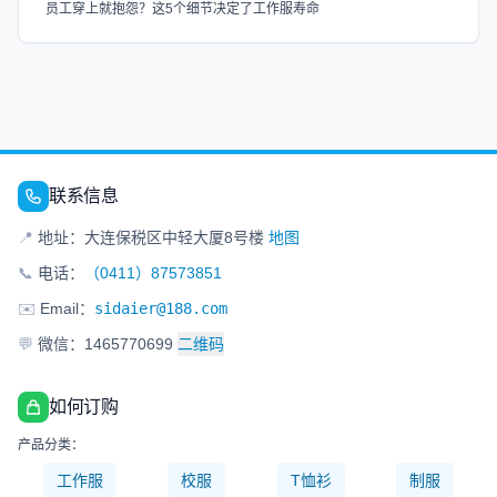
员工穿上就抱怨？这5个细节决定了工作服寿命
联系信息
📍
地址：大连保税区中轻大厦8号楼
地图
📞
电话：
（0411）87573851
✉️
Email：
sidaier@188.com
💬
微信：1465770699
二维码
如何订购
产品分类：
工作服
校服
T恤衫
制服