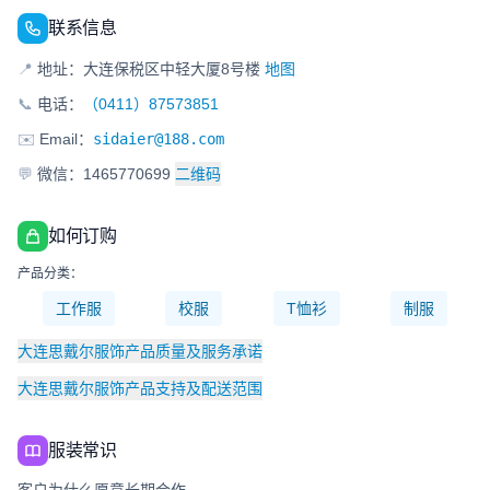
联系信息
📍
地址：大连保税区中轻大厦8号楼
地图
📞
电话：
（0411）87573851
✉️
Email：
sidaier@188.com
💬
微信：1465770699
二维码
如何订购
产品分类：
工作服
校服
T恤衫
制服
大连思戴尔服饰产品质量及服务承诺
大连思戴尔服饰产品支持及配送范围
服装常识