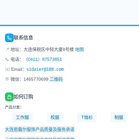
联系信息
📍
地址：大连保税区中轻大厦8号楼
地图
📞
电话：
（0411）87573851
✉️
Email：
sidaier@188.com
💬
微信：1465770699
二维码
如何订购
产品分类：
工作服
校服
T恤衫
制服
大连思戴尔服饰产品质量及服务承诺