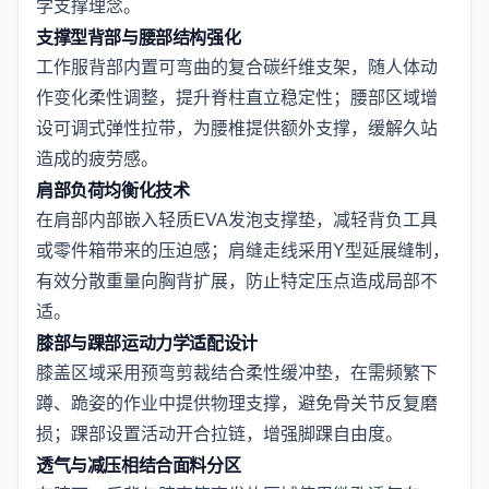
学支撑理念。
支撑型背部与腰部结构强化
工作服背部内置可弯曲的复合碳纤维支架，随人体动
作变化柔性调整，提升脊柱直立稳定性；腰部区域增
设可调式弹性拉带，为腰椎提供额外支撑，缓解久站
造成的疲劳感。
肩部负荷均衡化技术
在肩部内部嵌入轻质EVA发泡支撑垫，减轻背负工具
或零件箱带来的压迫感；肩缝走线采用Y型延展缝制，
有效分散重量向胸背扩展，防止特定压点造成局部不
适。
膝部与踝部运动力学适配设计
膝盖区域采用预弯剪裁结合柔性缓冲垫，在需频繁下
蹲、跪姿的作业中提供物理支撑，避免骨关节反复磨
损；踝部设置活动开合拉链，增强脚踝自由度。
透气与减压相结合面料分区