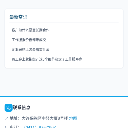
最新常识
客户为什么愿意长期合作
工作服报价低却难成交
企业采购工装最看重什么
员工穿上就抱怨？这5个细节决定了工作服寿命
联系信息
📍
地址：大连保税区中轻大厦8号楼
地图
📞
电话：
（0411）87573851