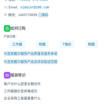
✉️
Email：
sidaier@188.com
💬
微信：1465770699
二维码
如何订购
产品分类：
工作服
校服
T恤衫
制服
大连思戴尔服饰产品质量及服务承诺
大连思戴尔服饰产品支持及配送范围
服装常识
客户为什么愿意长期合作
工作服报价低却难成交
企业采购工装最看重什么