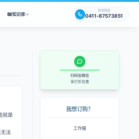
咨询热线
📖
知识库
0411-87573851
扫码加微信
享打折优惠
我想订购？
能就是
工作服
还无法