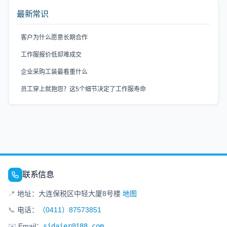
最新常识
客户为什么愿意长期合作
工作服报价低却难成交
企业采购工装最看重什么
员工穿上就抱怨？这5个细节决定了工作服寿命
联系信息
📍
地址：大连保税区中轻大厦8号楼
地图
📞
电话：
（0411）87573851
✉️
Email：
sidaier@188.com