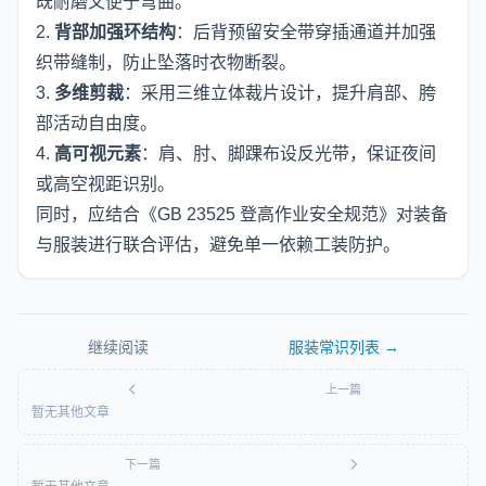
既耐磨又便于弯曲。
2.
背部加强环结构
：后背预留安全带穿插通道并加强
织带缝制，防止坠落时衣物断裂。
3.
多维剪裁
：采用三维立体裁片设计，提升肩部、胯
部活动自由度。
4.
高可视元素
：肩、肘、脚踝布设反光带，保证夜间
或高空视距识别。
同时，应结合《GB 23525 登高作业安全规范》对装备
与服装进行联合评估，避免单一依赖工装防护。
继续阅读
服装常识
列表 →
上一篇
暂无其他文章
下一篇