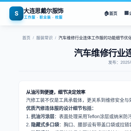
大连思戴尔服饰
S
🏠
🏢
首页
工作服 · 职业装 · 校服
首页
/
服装常识
/
汽车维修行业连体工作服的功能细节优
汽车维修行业
发布：202
从油污到便捷，细节决定效率
汽修工装不仅是工具承载体，更关系到维修安全与
优质汽修连体服的设计细节包括：
1.
抗油污涂层
：表面处理采用Teflon涂层或纳米
2.
隐藏式多口袋
：胸口、腰部设有带盖口袋或拉链