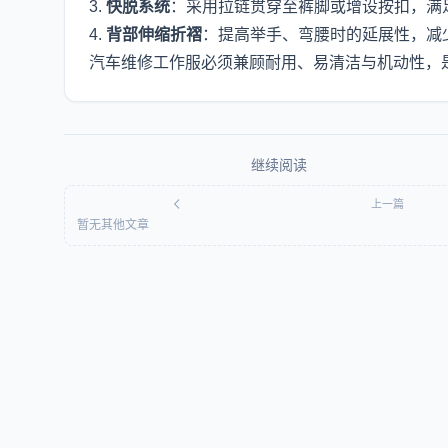
3.
快脱系统
：采用拉链贯穿至裤脚或增设按扣，满
4.
背部伸缩折褶
：提高举手、弯腰时的延展性，减
汽车维修工作服必须兼顾耐用、易清洁与机动性，
继续阅读
上一篇
暂无其他文章