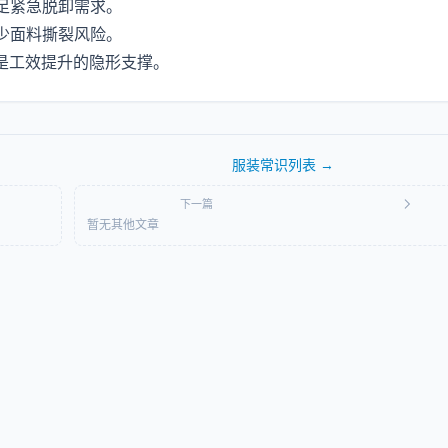
足紧急脱卸需求。
少面料撕裂风险。
是工效提升的隐形支撑。
服装常识
列表 →
下一篇
暂无其他文章